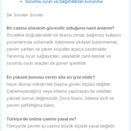
Sorumlu oyun ve bağımlılıktan korunma
Sık Sorulan Sorular
Bir casino sitesinin güvenilir olduğunu nasıl anlarım?
Öncelikle doğrulanabilir bir lisansı olmalı, bağımsız kullanıcı
yorumlarında sistematik ödememe şikâyeti bulunmamalı,
çevrim şartları ve çekim koşulları açıkça yazılmalıdır.
Tanınmış oyun sağlayıcıları, ulaşılabilir canlı destek ve
sorumlu oyun araçları da güven işaretidir.
En yüksek bonusu veren site en iyisi midir?
Hayır. Bonus miktarı tek başına güven ölçüsü değildir.
Çekemeyeceğiniz veya ödeme yapmayan bir sitedeki
yüksek bonus değersizdir. Önce lisans, ödeme sicili ve
çevrim şeffaflığına bakın.
Türkiye’de online casino yasal mı?
Türkiye’de çevrim içi casino büyük ölçüde yasal değildir;