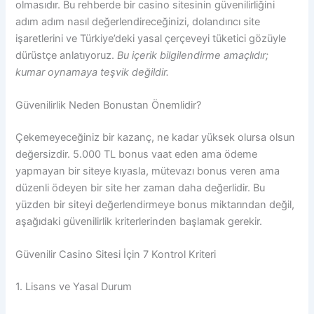
olmasıdır. Bu rehberde bir casino sitesinin güvenilirliğini
adım adım nasıl değerlendireceğinizi, dolandırıcı site
işaretlerini ve Türkiye’deki yasal çerçeveyi tüketici gözüyle
dürüstçe anlatıyoruz.
Bu içerik bilgilendirme amaçlıdır;
kumar oynamaya teşvik değildir.
Güvenilirlik Neden Bonustan Önemlidir?
Çekemeyeceğiniz bir kazanç, ne kadar yüksek olursa olsun
değersizdir. 5.000 TL bonus vaat eden ama ödeme
yapmayan bir siteye kıyasla, mütevazı bonus veren ama
düzenli ödeyen bir site her zaman daha değerlidir. Bu
yüzden bir siteyi değerlendirmeye bonus miktarından değil,
aşağıdaki güvenilirlik kriterlerinden başlamak gerekir.
Güvenilir Casino Sitesi İçin 7 Kontrol Kriteri
1. Lisans ve Yasal Durum