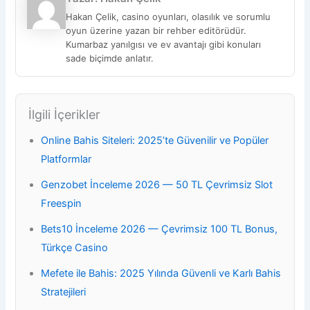
Hakan Çelik, casino oyunları, olasılık ve sorumlu
oyun üzerine yazan bir rehber editörüdür.
Kumarbaz yanılgısı ve ev avantajı gibi konuları
sade biçimde anlatır.
İlgili İçerikler
Online Bahis Siteleri: 2025’te Güvenilir ve Popüler
Platformlar
Genzobet İnceleme 2026 — 50 TL Çevrimsiz Slot
Freespin
Bets10 İnceleme 2026 — Çevrimsiz 100 TL Bonus,
Türkçe Casino
Mefete ile Bahis: 2025 Yılında Güvenli ve Karlı Bahis
Stratejileri