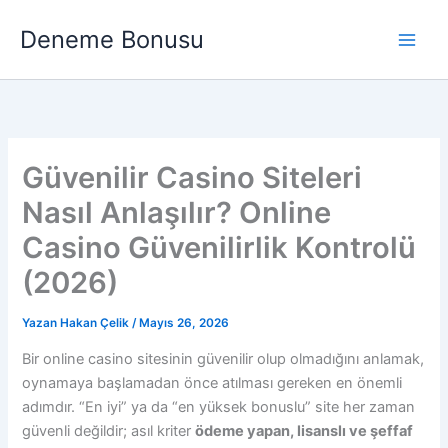
İçeriğe
Deneme Bonusu
atla
Main
Men
Güvenilir Casino Siteleri
Nasıl Anlaşılır? Online
Casino Güvenilirlik Kontrolü
(2026)
Yazan
Hakan Çelik
/
Mayıs 26, 2026
Bir online casino sitesinin güvenilir olup olmadığını anlamak,
oynamaya başlamadan önce atılması gereken en önemli
adımdır. “En iyi” ya da “en yüksek bonuslu” site her zaman
güvenli değildir; asıl kriter
ödeme yapan, lisanslı ve şeffaf