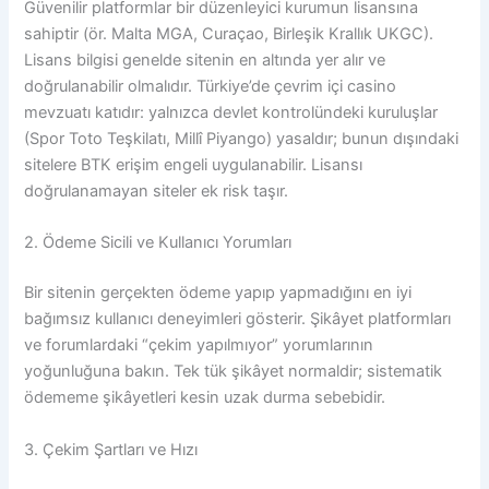
Güvenilir platformlar bir düzenleyici kurumun lisansına
sahiptir (ör. Malta MGA, Curaçao, Birleşik Krallık UKGC).
Lisans bilgisi genelde sitenin en altında yer alır ve
doğrulanabilir olmalıdır. Türkiye’de çevrim içi casino
mevzuatı katıdır: yalnızca devlet kontrolündeki kuruluşlar
(Spor Toto Teşkilatı, Millî Piyango) yasaldır; bunun dışındaki
sitelere BTK erişim engeli uygulanabilir. Lisansı
doğrulanamayan siteler ek risk taşır.
2. Ödeme Sicili ve Kullanıcı Yorumları
Bir sitenin gerçekten ödeme yapıp yapmadığını en iyi
bağımsız kullanıcı deneyimleri gösterir. Şikâyet platformları
ve forumlardaki “çekim yapılmıyor” yorumlarının
yoğunluğuna bakın. Tek tük şikâyet normaldir; sistematik
ödememe şikâyetleri kesin uzak durma sebebidir.
3. Çekim Şartları ve Hızı