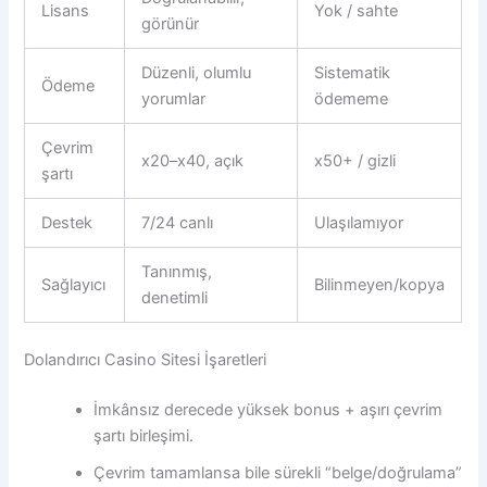
Lisans
Yok / sahte
görünür
Düzenli, olumlu
Sistematik
Ödeme
yorumlar
ödememe
Çevrim
x20–x40, açık
x50+ / gizli
şartı
Destek
7/24 canlı
Ulaşılamıyor
Tanınmış,
Sağlayıcı
Bilinmeyen/kopya
denetimli
Dolandırıcı Casino Sitesi İşaretleri
İmkânsız derecede yüksek bonus + aşırı çevrim
şartı birleşimi.
Çevrim tamamlansa bile sürekli “belge/doğrulama”