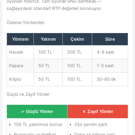
oyunları mevcut. Tüm oyunlar RNG sertifikalı —
sağlayıcıların standart RTP değerleri korunuyor.
Ödeme Yöntemleri
Yöntem
Yatırım
Çekim
Süre
Havale
100 TL
200 TL
4-9 saat
Papara
50 TL
100 TL
1-3 saat
Kripto
50 TL
100 TL
30-60 dk
Güçlü ve Zayıf Yönler
✓ Güçlü Yönler
✗ Zayıf Yönler
100 TL yatırımsız bonus
25x çevrim şartı
Pragmatic ve NetEnt
Daha az bilinen yeni