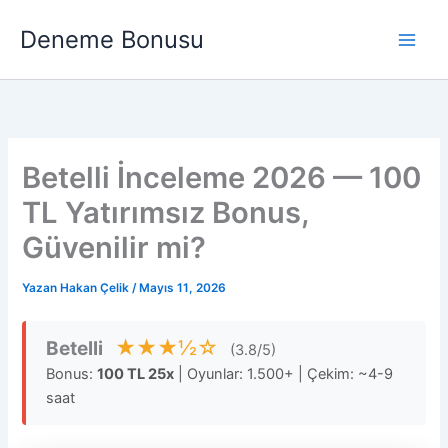
İçeriğe
Deneme Bonusu
atla
Main
Men
Betelli İnceleme 2026 — 100
TL Yatırımsız Bonus,
Güvenilir mi?
Yazan
Hakan Çelik
/
Mayıs 11, 2026
★★★½☆
Betelli
(3.8/5)
Bonus:
100 TL 25x
| Oyunlar: 1.500+ | Çekim: ~4-9
saat