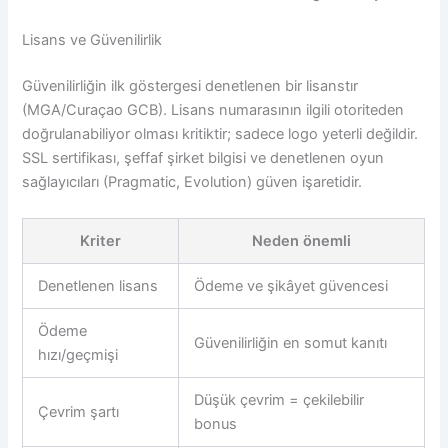
Lisans ve Güvenilirlik
Güvenilirliğin ilk göstergesi denetlenen bir lisanstır
(MGA/Curaçao GCB). Lisans numarasının ilgili otoriteden
doğrulanabiliyor olması kritiktir; sadece logo yeterli değildir.
SSL sertifikası, şeffaf şirket bilgisi ve denetlenen oyun
sağlayıcıları (Pragmatic, Evolution) güven işaretidir.
Kriter
Neden önemli
Denetlenen lisans
Ödeme ve şikâyet güvencesi
Ödeme
Güvenilirliğin en somut kanıtı
hızı/geçmişi
Düşük çevrim = çekilebilir
Çevrim şartı
bonus