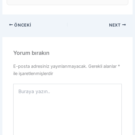
ÖNCEKI
NEXT
Yorum bırakın
E-posta adresiniz yayınlanmayacak.
Gerekli alanlar
*
ile işaretlenmişlerdir
Buraya
yazın..