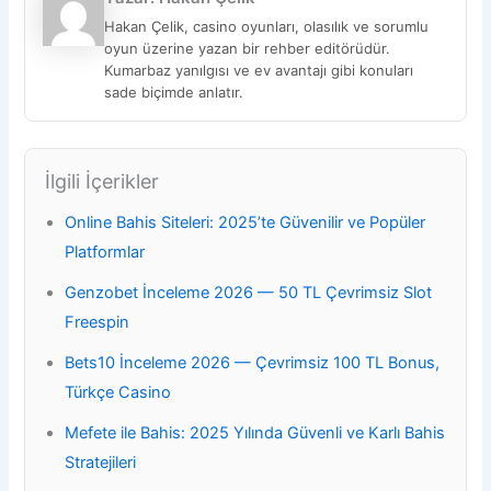
Hakan Çelik, casino oyunları, olasılık ve sorumlu
oyun üzerine yazan bir rehber editörüdür.
Kumarbaz yanılgısı ve ev avantajı gibi konuları
sade biçimde anlatır.
İlgili İçerikler
Online Bahis Siteleri: 2025’te Güvenilir ve Popüler
Platformlar
Genzobet İnceleme 2026 — 50 TL Çevrimsiz Slot
Freespin
Bets10 İnceleme 2026 — Çevrimsiz 100 TL Bonus,
Türkçe Casino
Mefete ile Bahis: 2025 Yılında Güvenli ve Karlı Bahis
Stratejileri