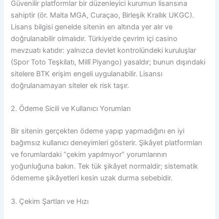
Güvenilir platformlar bir düzenleyici kurumun lisansına
sahiptir (ör. Malta MGA, Curaçao, Birleşik Krallık UKGC).
Lisans bilgisi genelde sitenin en altında yer alır ve
doğrulanabilir olmalıdır. Türkiye’de çevrim içi casino
mevzuatı katıdır: yalnızca devlet kontrolündeki kuruluşlar
(Spor Toto Teşkilatı, Millî Piyango) yasaldır; bunun dışındaki
sitelere BTK erişim engeli uygulanabilir. Lisansı
doğrulanamayan siteler ek risk taşır.
2. Ödeme Sicili ve Kullanıcı Yorumları
Bir sitenin gerçekten ödeme yapıp yapmadığını en iyi
bağımsız kullanıcı deneyimleri gösterir. Şikâyet platformları
ve forumlardaki “çekim yapılmıyor” yorumlarının
yoğunluğuna bakın. Tek tük şikâyet normaldir; sistematik
ödememe şikâyetleri kesin uzak durma sebebidir.
3. Çekim Şartları ve Hızı