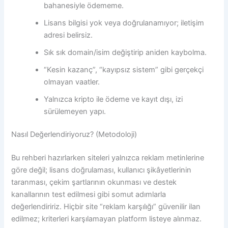
bahanesiyle ödememe.
Lisans bilgisi yok veya doğrulanamıyor; iletişim
adresi belirsiz.
Sık sık domain/isim değiştirip aniden kaybolma.
“Kesin kazanç”, “kayıpsız sistem” gibi gerçekçi
olmayan vaatler.
Yalnızca kripto ile ödeme ve kayıt dışı, izi
sürülemeyen yapı.
Nasıl Değerlendiriyoruz? (Metodoloji)
Bu rehberi hazırlarken siteleri yalnızca reklam metinlerine
göre değil; lisans doğrulaması, kullanıcı şikâyetlerinin
taranması, çekim şartlarının okunması ve destek
kanallarının test edilmesi gibi somut adımlarla
değerlendiririz. Hiçbir site “reklam karşılığı” güvenilir ilan
edilmez; kriterleri karşılamayan platform listeye alınmaz.