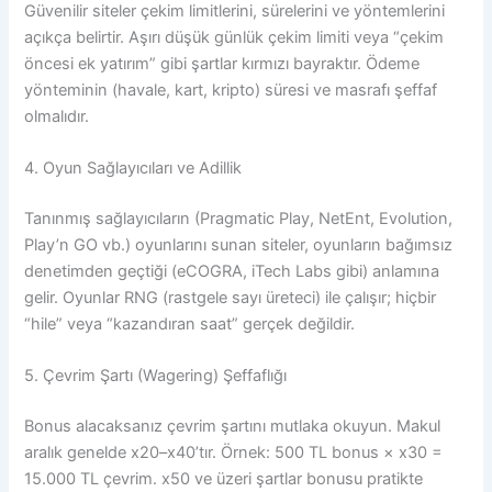
Güvenilir siteler çekim limitlerini, sürelerini ve yöntemlerini
açıkça belirtir. Aşırı düşük günlük çekim limiti veya “çekim
öncesi ek yatırım” gibi şartlar kırmızı bayraktır. Ödeme
yönteminin (havale, kart, kripto) süresi ve masrafı şeffaf
olmalıdır.
4. Oyun Sağlayıcıları ve Adillik
Tanınmış sağlayıcıların (Pragmatic Play, NetEnt, Evolution,
Play’n GO vb.) oyunlarını sunan siteler, oyunların bağımsız
denetimden geçtiği (eCOGRA, iTech Labs gibi) anlamına
gelir. Oyunlar RNG (rastgele sayı üreteci) ile çalışır; hiçbir
“hile” veya “kazandıran saat” gerçek değildir.
5. Çevrim Şartı (Wagering) Şeffaflığı
Bonus alacaksanız çevrim şartını mutlaka okuyun. Makul
aralık genelde x20–x40’tır. Örnek: 500 TL bonus × x30 =
15.000 TL çevrim. x50 ve üzeri şartlar bonusu pratikte