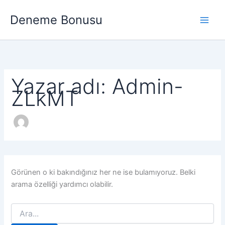
İçeriğe
Deneme Bonusu
atla
Main
Men
Yazar adı: Admin-
ZLkMT
Görünen o ki bakındığınız her ne ise bulamıyoruz. Belki
arama özelliği yardımcı olabilir.
Search
for: