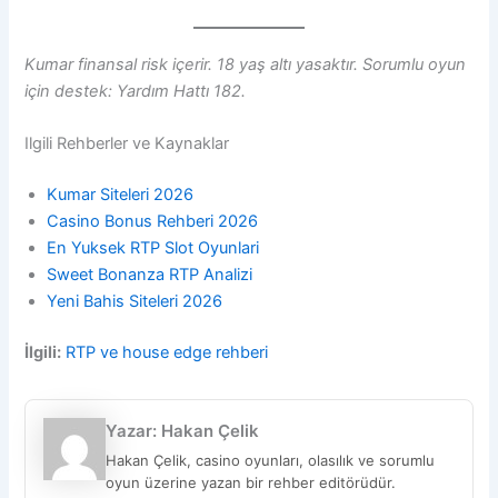
Kumar finansal risk içerir. 18 yaş altı yasaktır. Sorumlu oyun
için destek: Yardım Hattı 182.
Ilgili Rehberler ve Kaynaklar
Kumar Siteleri 2026
Casino Bonus Rehberi 2026
En Yuksek RTP Slot Oyunlari
Sweet Bonanza RTP Analizi
Yeni Bahis Siteleri 2026
İlgili:
RTP ve house edge rehberi
Yazar: Hakan Çelik
Hakan Çelik, casino oyunları, olasılık ve sorumlu
oyun üzerine yazan bir rehber editörüdür.