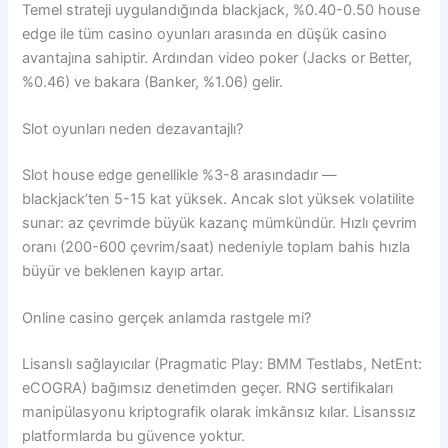
Temel strateji uygulandığında blackjack, %0.40-0.50 house
edge ile tüm casino oyunları arasında en düşük casino
avantajına sahiptir. Ardından video poker (Jacks or Better,
%0.46) ve bakara (Banker, %1.06) gelir.
Slot oyunları neden dezavantajlı?
Slot house edge genellikle %3-8 arasındadır —
blackjack’ten 5-15 kat yüksek. Ancak slot yüksek volatilite
sunar: az çevrimde büyük kazanç mümkündür. Hızlı çevrim
oranı (200-600 çevrim/saat) nedeniyle toplam bahis hızla
büyür ve beklenen kayıp artar.
Online casino gerçek anlamda rastgele mi?
Lisanslı sağlayıcılar (Pragmatic Play: BMM Testlabs, NetEnt:
eCOGRA) bağımsız denetimden geçer. RNG sertifikaları
manipülasyonu kriptografik olarak imkânsız kılar. Lisanssız
platformlarda bu güvence yoktur.