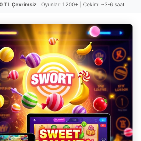
0 TL Çevrimsiz
| Oyunlar: 1.200+ | Çekim: ~3-6 saat