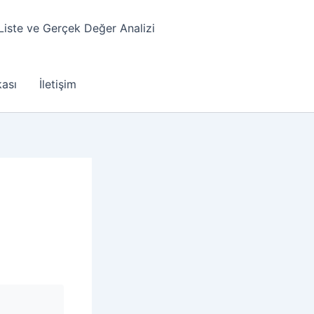
iste ve Gerçek Değer Analizi
kası
İletişim