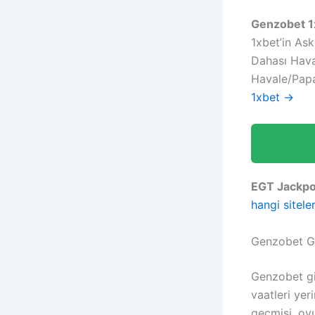
Genzobet 1x
1xbet’in As
Dahası Hava
Havale/Papa
1xbet →
EGT Jackpo
hangi sitele
Genzobet Güv
Genzobet gi
vaatleri yer
geçmişi, oyu