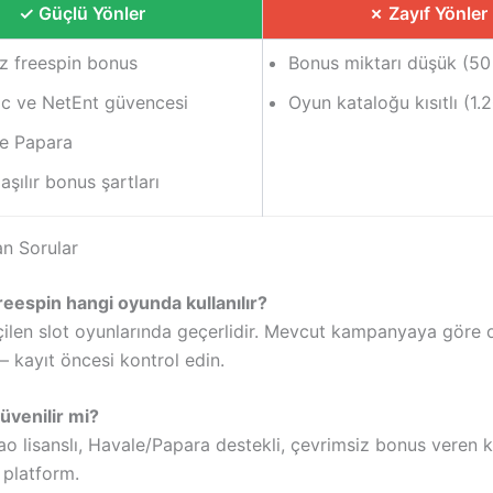
✓ Güçlü Yönler
✗ Zayıf Yönler
z freespin bonus
Bonus miktarı düşük (50
c ve NetEnt güvencesi
Oyun kataloğu kısıtlı (1.
e Papara
laşılır bonus şartları
an Sorular
eespin hangi oyunda kullanılır?
çilen slot oyunlarında geçerlidir. Mevcut kampanyaya göre 
— kayıt öncesi kontrol edin.
venilir mi?
ao lisanslı, Havale/Papara destekli, çevrimsiz bonus veren
r platform.