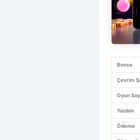
Bonus
Çevrim Şa
Oyun Say
Yazılım
Ödeme