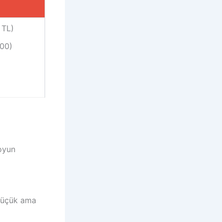
 TL)
200)
oyun
 küçük ama