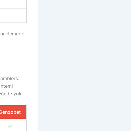
 incelemede
.
Gamblers:
öntemi
ği de yok.
Genzobet
✓