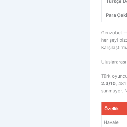
Türkçe D
Para Çek
Genzobet — 
her şeyi biz
Karşılaştırm
Uluslararası
Türk oyuncu
2.3/10
, 481
sunmuyor. N
Özellik
Havale