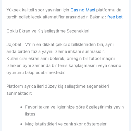
Yüksek kaliteli spor yayınları için
Casino Maxi
platformu da
tercih edilebilecek alternatifler arasındadır. Bakınız :
free bet
Çoklu Ekran ve Kişiselleştirme Seçenekleri
Jojobet TV’nin en dikkat çekici özelliklerinden biri, aynı
anda birden fazla yayını izleme imkanı sunmasıdır.
Kullanıcılar ekranlarını bölerek, örneğin bir futbol maçını
izlerken aynı zamanda bir tenis karşılaşmasını veya casino
oyununu takip edebilmektedir.
Platform ayrıca ileri düzey kişiselleştirme seçenekleri
sunmaktadır:
Favori takım ve liglerinize göre özelleştirilmiş yayın
listesi
Maç istatistikleri ve canlı skor göstergeleri