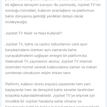
bir eğlence deneyimi sunuyor. Bu yazımızda, Jojobet TV’nin
sunduğu hizmetleri, kullanım avantajlarını ve platformun
bahis dünyasına getirdiği yenilikleri detaylı olarak
inceleyeceğiz.
Jojobet TV Nedir ve Nasıl Kullanılır?
Jojobet TV, bahis ve casino tutkunlarının canlı spor
karşılaşmalarını izlerken aynı zamanda bahis
oynayabilmelerini sağlayan entegre bir platformdur.
Geleneksel TV yayınlarının aksine, Jojobet TV internet
üzerinden hizmet vererek kullanıcılarına zaman ve mekan
sınırlaması olmaksızın erişim imkanı tanır.
Platform, kullanıcı dostu arayüzü sayesinde hem yeni
başlayanlar hem de deneyimli bahis severler tarafından
kolaylıkla kullanılabilmektedir. Jojobet TV’ye erişmek için
öncelikle bir Jojobet hesabına sahip olmanız ve