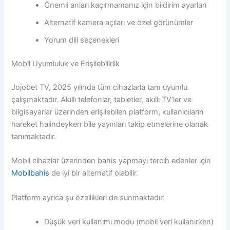
Önemli anları kaçırmamanız için bildirim ayarları
Alternatif kamera açıları ve özel görünümler
Yorum dili seçenekleri
Mobil Uyumluluk ve Erişilebilirlik
Jojobet TV, 2025 yılında tüm cihazlarla tam uyumlu
çalışmaktadır. Akıllı telefonlar, tabletler, akıllı TV’ler ve
bilgisayarlar üzerinden erişilebilen platform, kullanıcıların
hareket halindeyken bile yayınları takip etmelerine olanak
tanımaktadır.
Mobil cihazlar üzerinden bahis yapmayı tercih edenler için
Mobilbahis
de iyi bir alternatif olabilir.
Platform ayrıca şu özellikleri de sunmaktadır:
Düşük veri kullanımı modu (mobil veri kullanırken)