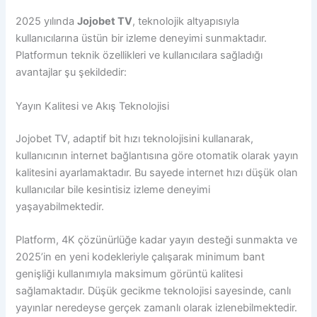
2025 yılında
Jojobet TV
, teknolojik altyapısıyla
kullanıcılarına üstün bir izleme deneyimi sunmaktadır.
Platformun teknik özellikleri ve kullanıcılara sağladığı
avantajlar şu şekildedir:
Yayın Kalitesi ve Akış Teknolojisi
Jojobet TV, adaptif bit hızı teknolojisini kullanarak,
kullanıcının internet bağlantısına göre otomatik olarak yayın
kalitesini ayarlamaktadır. Bu sayede internet hızı düşük olan
kullanıcılar bile kesintisiz izleme deneyimi
yaşayabilmektedir.
Platform, 4K çözünürlüğe kadar yayın desteği sunmakta ve
2025’in en yeni kodekleriyle çalışarak minimum bant
genişliği kullanımıyla maksimum görüntü kalitesi
sağlamaktadır. Düşük gecikme teknolojisi sayesinde, canlı
yayınlar neredeyse gerçek zamanlı olarak izlenebilmektedir.