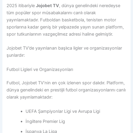
2025 itibariyle
Jojobet TV
, dünya genelindeki neredeyse
tüm popüler spor müsabakalarını canlı olarak
yayınlamaktadır. Futboldan basketbola, tenisten motor
sporlarına kadar geniş bir yelpazede yayın sunan platform,
spor tutkunlarının vazgeçilmez adresi haline gelmiştir.
Jojobet TV’de yayınlanan başlıca ligler ve organizasyonlar
şunlardır:
Futbol Ligleri ve Organizasyonları
Futbol, Jojobet TV’nin en çok izlenen spor dalıdır. Platform,
dünya genelindeki en prestijli futbol organizasyonlarını canlı
olarak yayınlamaktadır:
UEFA Şampiyonlar Ligi ve Avrupa Ligi
İngiltere Premier Lig
İspanya La Liga