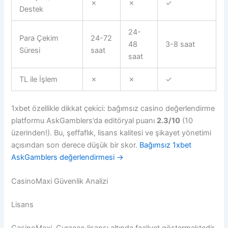
✗
✗
✓
Destek
24-
Para Çekim
24-72
48
3-8 saat
Süresi
saat
saat
TL ile İşlem
✗
✗
✓
1xbet özellikle dikkat çekici: bağımsız casino değerlendirme
platformu AskGamblers’da editöryal puanı
2.3/10
(10
üzerinden!). Bu, şeffaflık, lisans kalitesi ve şikayet yönetimi
açısından son derece düşük bir skor.
Bağımsız 1xbet
AskGamblers değerlendirmesi →
CasinoMaxi Güvenlik Analizi
Lisans
CasinoMaxi, Curaçao lisansı altında faaliyet göstermektedir.