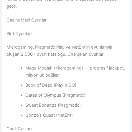
geçti.
CasinoMaxi Oyunlar
Slot Oyunları
Microgaming, Pragmatic Play ve NetEnt’in oyunlarıyla
oluşan 2.000+ oyun kataloğu. Öne çıkan oyunlar:
Mega Moolah (Microgaming) — progresif jackpot,
milyonluk ödüller
Book of Dead (Play’n GO)
Gates of Olympus (Pragmatic)
Sweet Bonanza (Pragmatic)
Gonzo’s Quest (NetEnt)
Canlı Casino