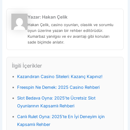
Yazar: Hakan Çelik
Hakan Çelik, casino oyunları, olasılık ve sorumlu
oyun üzerine yazan bir rehber editörüdür.
Kumarbaz yanılgısı ve ev avantajı gibi konuları
sade biçimde anlatır.
İlgili İçerikler
Kazandıran Casino Siteleri: Kazanç Kapınız!
Freespin Ne Demek: 2025 Casino Rehberi
Slot Bedava Oyna: 2025’te Ücretsiz Slot
Oyunlarının Kapsamlı Rehberi
Canlı Rulet Oyna: 2025’te En İyi Deneyim için
Kapsamlı Rehber