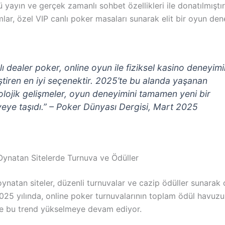
 yayın ve gerçek zamanlı sohbet özellikleri ile donatılmıştı
mlar, özel VIP canlı poker masaları sunarak elit bir oyun de
lı dealer poker, online oyun ile fiziksel kasino deneyimi
eştiren en iyi seçenektir. 2025’te bu alanda yaşanan
olojik gelişmeler, oyun deneyimini tamamen yeni bir
yeye taşıdı.” – Poker Dünyası Dergisi, Mart 2025
Oynatan Sitelerde Turnuva ve Ödüller
ynatan siteler, düzenli turnuvalar ve cazip ödüller sunarak 
025 yılında, online poker turnuvalarının toplam ödül havuzu
 ve bu trend yükselmeye devam ediyor.