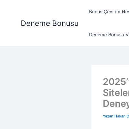
İçeriğe
atla
Bonus Çevirim Hes
Deneme Bonusu
Deneme Bonusu Ver
2025’
Sitele
Deney
Yazan
Hakan Ç