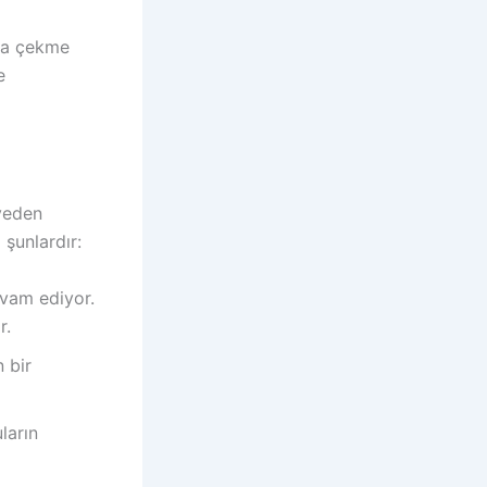
ara çekme
e
iyeden
 şunlardır:
vam ediyor.
r.
n bir
ların