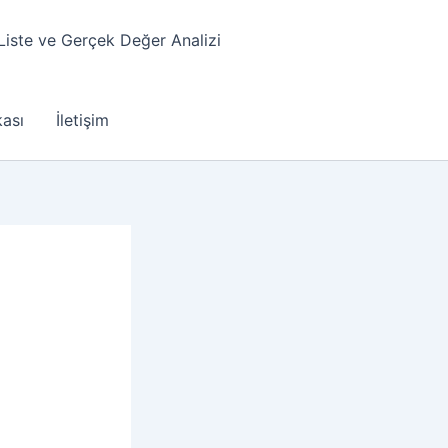
iste ve Gerçek Değer Analizi
kası
İletişim