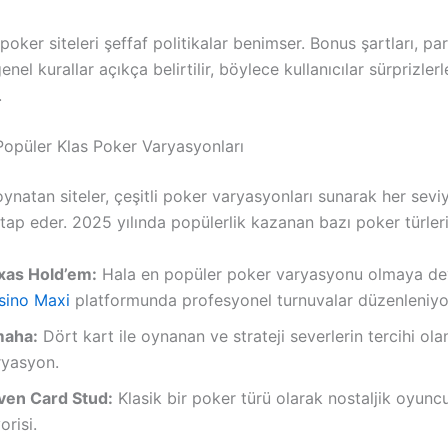
 poker siteleri şeffaf politikalar benimser. Bonus şartları, p
genel kurallar açıkça belirtilir, böylece kullanıcılar sürprizlerl
.
Popüler Klas Poker Varyasyonları
ynatan siteler, çeşitli poker varyasyonları sunarak her sev
ap eder. 2025 yılında popülerlik kazanan bazı poker türleri
xas Hold’em:
Hala en popüler poker varyasyonu olmaya de
sino Maxi
platformunda profesyonel turnuvalar düzenleniyo
aha:
Dört kart ile oynanan ve strateji severlerin tercihi ola
ryasyon.
ven Card Stud:
Klasik bir poker türü olarak nostaljik oyuncu
orisi.