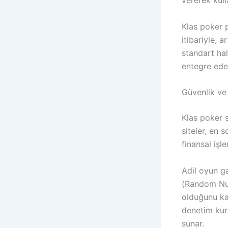
vererek kull
Klas poker p
itibariyle,
standart hal
entegre ede
Güvenlik ve
Klas poker s
siteler, en 
finansal işl
Adil oyun gar
(Random Num
olduğunu ka
denetim kuru
sunar.