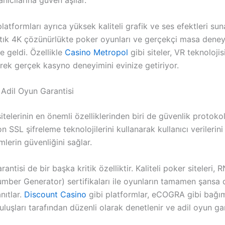
anıcılarına güven aşılar.
latformları ayrıca yüksek kaliteli grafik ve ses efektleri su
 artık 4K çözünürlükte poker oyunları ve gerçekçi masa dene
e geldi. Özellikle
Casino Metropol
gibi siteler, VR teknolojis
rek gerçek kasyno deneyimini evinize getiriyor.
 Adil Oyun Garantisi
itelerinin en önemli özelliklerinden biri de güvenlik protokoll
son SSL şifreleme teknolojilerini kullanarak kullanıcı verilerin
emlerin güvenliğini sağlar.
antisi de bir başka kritik özelliktir. Kaliteli poker siteleri, 
ber Generator) sertifikaları ile oyunların tamamen şansa 
nıtlar.
Discount Casino
gibi platformlar, eCOGRA gibi bağı
luşları tarafından düzenli olarak denetlenir ve adil oyun gar