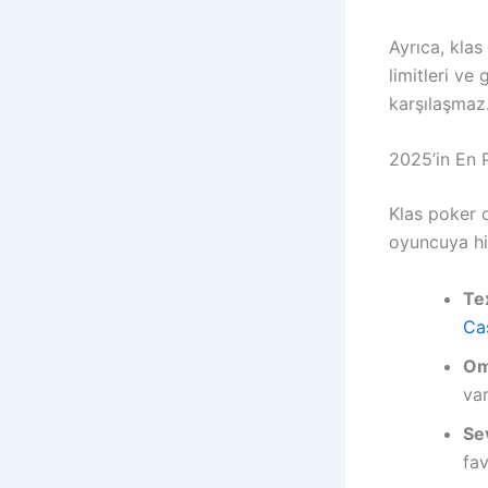
Ayrıca, klas
limitleri ve 
karşılaşmaz
2025’in En 
Klas poker o
oyuncuya hit
Te
Ca
Om
va
Se
fav