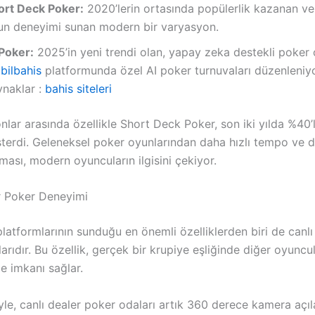
ort Deck Poker:
2020’lerin ortasında popülerlik kazanan ve 
un deneyimi sunan modern bir varyasyon.
 Poker:
2025’in yeni trendi olan, yapay zeka destekli poker 
bilbahis
platformunda özel AI poker turnuvaları düzenleniy
ynaklar :
bahis siteleri
lar arasında özellikle Short Deck Poker, son iki yılda %40’l
erdi. Geleneksel poker oyunlarından daha hızlı tempo ve d
ası, modern oyuncuların ilgisini çekiyor.
r Poker Deneyimi
latformlarının sunduğu en önemli özelliklerden biri de canlı
rıdır. Bu özellik, gerçek bir krupiye eşliğinde diğer oyuncul
e imkanı sağlar.
yle, canlı dealer poker odaları artık 360 derece kamera açıl