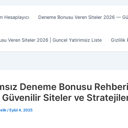
m Hesaplayıcı
Deneme Bonusu Veren Siteler 2026 — Gün
u Veren Siteler 2026 | Guncel Yatirimsiz Liste
Gizlilik 
ımsız Deneme Bonusu Rehber
Güvenilir Siteler ve Stratejile
elik
/
Eylül 4, 2025