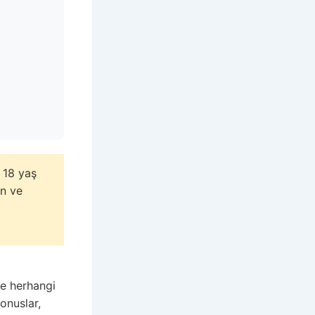
 18 yaş
ın ve
re herhangi
onuslar,