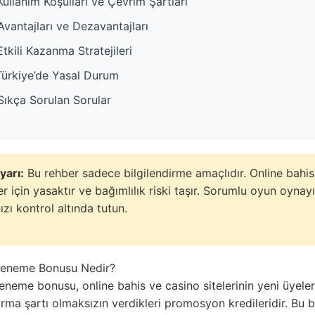
Kullanım Koşulları ve Çevrim Şartları
Avantajları ve Dezavantajları
Etkili Kazanma Stratejileri
 Türkiye’de Yasal Durum
Sıkça Sorulan Sorular
yarı:
Bu rehber sadece bilgilendirme amaçlıdır. Online bahis
er için yasaktır ve bağımlılık riski taşır. Sorumlu oyun oynay
ızı kontrol altında tutun.
Deneme Bonusu Nedir?
eneme bonusu, online bahis ve casino sitelerinin yeni üyele
ırma şartı olmaksızın verdikleri promosyon kredileridir. Bu b