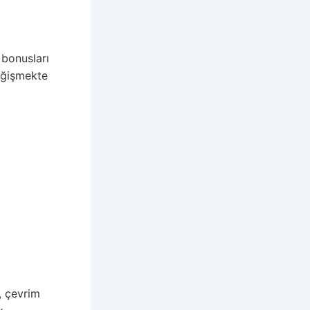
 bonusları
değişmekte
, çevrim