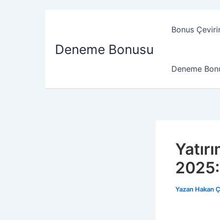
İçeriğe
atla
Bonus Çeviri
Deneme Bonusu
Deneme Bonus
Yatır
2025: 
Yazan
Hakan Ç