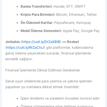
Banka Transferleri:
Havale, EFT, SWIFT
Kripto Para Birimleri:
Bitcoin, Ethereum, Tether
Ön Ödemeli Kartlar:
Paysafecard, Astropay
Mobil Ödeme Sistemleri:
Apple Pay, Google Pay
Jetbahis
(
https://cutt.ly/DrZaX8tB
) ve
Rexbet
(
https://cutt.ly/RrZaCtvJ
) gibi platformlar, kullanıcılarına
geniş ödeme seçenekleri sunarak, finansal işlemlerde
esneklik sağlıyor.
Finansal İşlemlerde Dikkat Edilmesi Gerekenler
Sanal oyun sitelerinde para yatırma ve çekme işlemleri
yaparken şu noktalara dikkat etmek önemlidir:
İşlem limitlerini ve sürelerini önceden kontrol edin
Ödeme yöntemlerine göre değişen komisyon