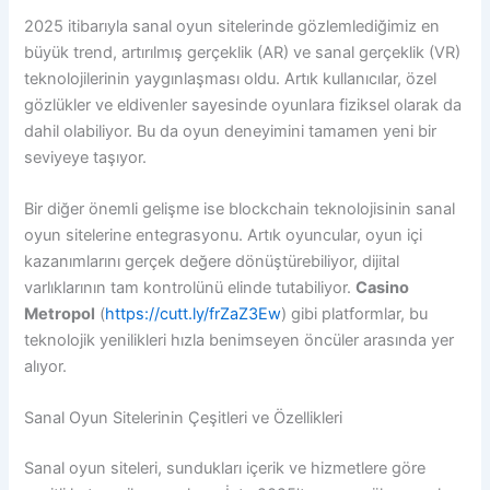
2025 itibarıyla sanal oyun sitelerinde gözlemlediğimiz en
büyük trend, artırılmış gerçeklik (AR) ve sanal gerçeklik (VR)
teknolojilerinin yaygınlaşması oldu. Artık kullanıcılar, özel
gözlükler ve eldivenler sayesinde oyunlara fiziksel olarak da
dahil olabiliyor. Bu da oyun deneyimini tamamen yeni bir
seviyeye taşıyor.
Bir diğer önemli gelişme ise blockchain teknolojisinin sanal
oyun sitelerine entegrasyonu. Artık oyuncular, oyun içi
kazanımlarını gerçek değere dönüştürebiliyor, dijital
varlıklarının tam kontrolünü elinde tutabiliyor.
Casino
Metropol
(
https://cutt.ly/frZaZ3Ew
) gibi platformlar, bu
teknolojik yenilikleri hızla benimseyen öncüler arasında yer
alıyor.
Sanal Oyun Sitelerinin Çeşitleri ve Özellikleri
Sanal oyun siteleri, sundukları içerik ve hizmetlere göre