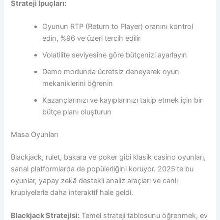
Strateji İpuçları:
Oyunun RTP (Return to Player) oranını kontrol
edin, %96 ve üzeri tercih edilir
Volatilite seviyesine göre bütçenizi ayarlayın
Demo modunda ücretsiz deneyerek oyun
mekaniklerini öğrenin
Kazançlarınızı ve kayıplarınızı takip etmek için bir
bütçe planı oluşturun
Masa Oyunları
Blackjack, rulet, bakara ve poker gibi klasik casino oyunları,
sanal platformlarda da popülerliğini koruyor. 2025’te bu
oyunlar, yapay zekâ destekli analiz araçları ve canlı
krupiyelerle daha interaktif hale geldi.
Blackjack Stratejisi:
Temel strateji tablosunu öğrenmek, ev