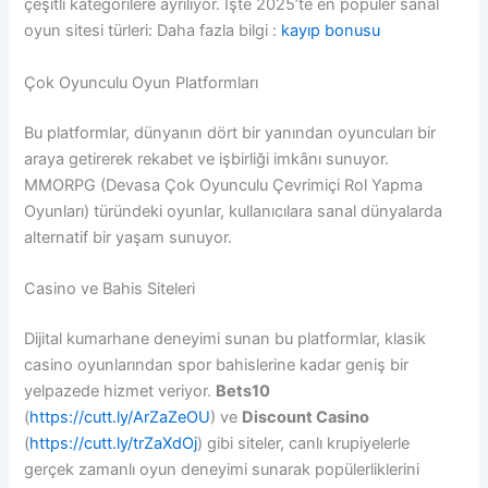
çeşitli kategorilere ayrılıyor. İşte 2025’te en popüler sanal
oyun sitesi türleri: Daha fazla bilgi :
kayıp bonusu
Çok Oyunculu Oyun Platformları
Bu platformlar, dünyanın dört bir yanından oyuncuları bir
araya getirerek rekabet ve işbirliği imkânı sunuyor.
MMORPG (Devasa Çok Oyunculu Çevrimiçi Rol Yapma
Oyunları) türündeki oyunlar, kullanıcılara sanal dünyalarda
alternatif bir yaşam sunuyor.
Casino ve Bahis Siteleri
Dijital kumarhane deneyimi sunan bu platformlar, klasik
casino oyunlarından spor bahislerine kadar geniş bir
yelpazede hizmet veriyor.
Bets10
(
https://cutt.ly/ArZaZeOU
) ve
Discount Casino
(
https://cutt.ly/trZaXdOj
) gibi siteler, canlı krupiyelerle
gerçek zamanlı oyun deneyimi sunarak popülerliklerini