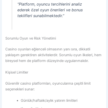
“Platform, oyuncu tercihlerini analiz
ederek özel oyun önerileri ve bonus
teklifleri sunabilmektedir.”
Sorumlu Oyun ve Risk Yönetimi
Casino oyunları eğlenceli olmasının yanı sıra, dikkatli
yaklaşım gerektiren aktivitelerdir. Sorumlu oyun ilkeleri, hem
bireysel hem de platform düzeyinde uygulanmalıdır.
Kişisel Limitler
Güvenilir casino platformları, oyuncularına çeşitli limit
seçenekleri sunar:
Günlük/haftalık/aylık yatırım limitleri