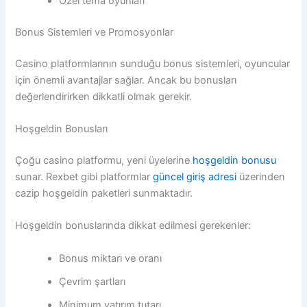
Özel tema oyunları
Bonus Sistemleri ve Promosyonlar
Casino platformlarının sunduğu bonus sistemleri, oyuncular
için önemli avantajlar sağlar. Ancak bu bonusları
değerlendirirken dikkatli olmak gerekir.
Hoşgeldin Bonusları
Çoğu casino platformu, yeni üyelerine
hoşgeldin bonusu
sunar. Rexbet gibi platformlar
güncel giriş adresi
üzerinden
cazip hoşgeldin paketleri sunmaktadır.
Hoşgeldin bonuslarında dikkat edilmesi gerekenler:
Bonus miktarı ve oranı
Çevrim şartları
Minimum yatırım tutarı