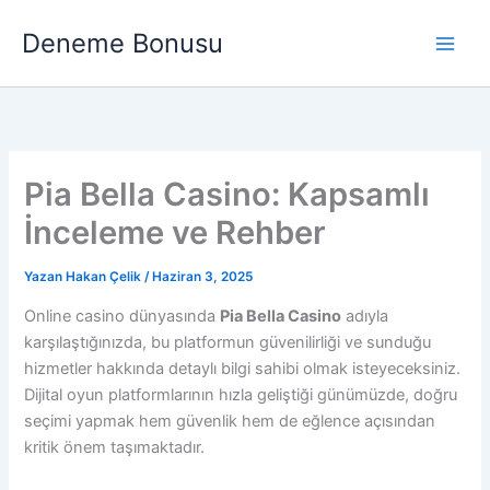
İçeriğe
Deneme Bonusu
atla
Main
Men
Pia Bella Casino: Kapsamlı
İnceleme ve Rehber
Yazan
Hakan Çelik
/
Haziran 3, 2025
Online casino dünyasında
Pia Bella Casino
adıyla
karşılaştığınızda, bu platformun güvenilirliği ve sunduğu
hizmetler hakkında detaylı bilgi sahibi olmak isteyeceksiniz.
Dijital oyun platformlarının hızla geliştiği günümüzde, doğru
seçimi yapmak hem güvenlik hem de eğlence açısından
kritik önem taşımaktadır.