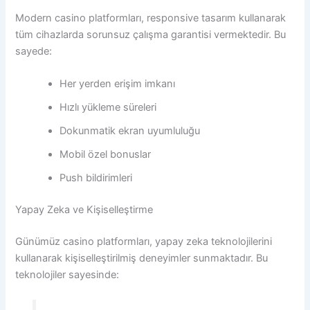
Modern casino platformları, responsive tasarım kullanarak
tüm cihazlarda sorunsuz çalışma garantisi vermektedir. Bu
sayede:
Her yerden erişim imkanı
Hızlı yükleme süreleri
Dokunmatik ekran uyumluluğu
Mobil özel bonuslar
Push bildirimleri
Yapay Zeka ve Kişiselleştirme
Günümüz casino platformları, yapay zeka teknolojilerini
kullanarak kişiselleştirilmiş deneyimler sunmaktadır. Bu
teknolojiler sayesinde: