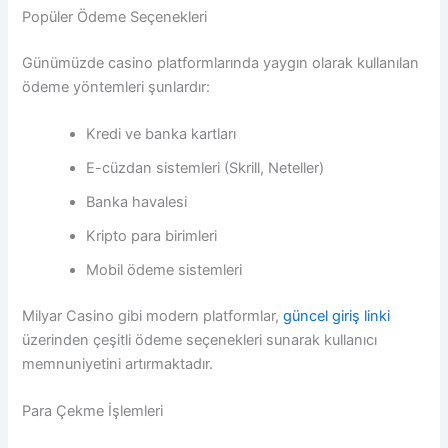
Popüler Ödeme Seçenekleri
Günümüzde casino platformlarında yaygın olarak kullanılan
ödeme yöntemleri şunlardır:
Kredi ve banka kartları
E-cüzdan sistemleri (Skrill, Neteller)
Banka havalesi
Kripto para birimleri
Mobil ödeme sistemleri
Milyar Casino gibi modern platformlar,
güncel giriş linki
üzerinden çeşitli ödeme seçenekleri sunarak kullanıcı
memnuniyetini artırmaktadır.
Para Çekme İşlemleri