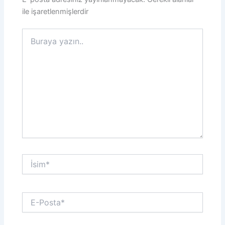
ile işaretlenmişlerdir
Buraya
yazın..
İsim*
E-
Posta*