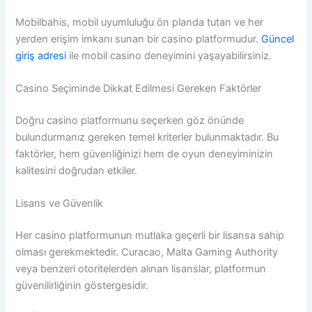
Mobilbahis, mobil uyumluluğu ön planda tutan ve her
yerden erişim imkanı sunan bir casino platformudur.
Güncel
giriş adresi
ile mobil casino deneyimini yaşayabilirsiniz.
Casino Seçiminde Dikkat Edilmesi Gereken Faktörler
Doğru casino platformunu seçerken göz önünde
bulundurmanız gereken temel kriterler bulunmaktadır. Bu
faktörler, hem güvenliğinizi hem de oyun deneyiminizin
kalitesini doğrudan etkiler.
Lisans ve Güvenlik
Her casino platformunun mutlaka geçerli bir lisansa sahip
olması gerekmektedir. Curacao, Malta Gaming Authority
veya benzeri otoritelerden alınan lisanslar, platformun
güvenilirliğinin göstergesidir.