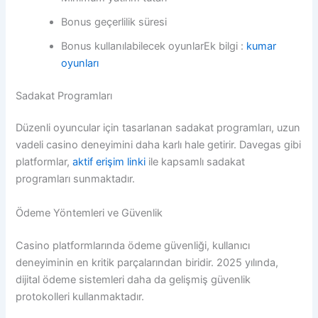
Bonus geçerlilik süresi
Bonus kullanılabilecek oyunlarEk bilgi :
kumar
oyunları
Sadakat Programları
Düzenli oyuncular için tasarlanan sadakat programları, uzun
vadeli casino deneyimini daha karlı hale getirir. Davegas gibi
platformlar,
aktif erişim linki
ile kapsamlı sadakat
programları sunmaktadır.
Ödeme Yöntemleri ve Güvenlik
Casino platformlarında ödeme güvenliği, kullanıcı
deneyiminin en kritik parçalarından biridir. 2025 yılında,
dijital ödeme sistemleri daha da gelişmiş güvenlik
protokolleri kullanmaktadır.