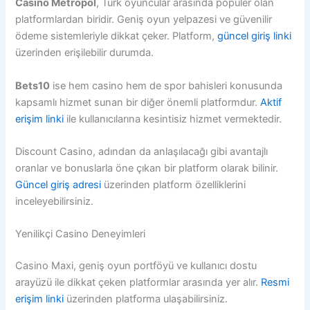
Casino Metropol
, Türk oyuncular arasında popüler olan
platformlardan biridir. Geniş oyun yelpazesi ve güvenilir
ödeme sistemleriyle dikkat çeker. Platform,
güncel giriş linki
üzerinden erişilebilir durumda.
Bets10
ise hem casino hem de spor bahisleri konusunda
kapsamlı hizmet sunan bir diğer önemli platformdur.
Aktif
erişim linki
ile kullanıcılarına kesintisiz hizmet vermektedir.
Discount Casino, adından da anlaşılacağı gibi avantajlı
oranlar ve bonuslarla öne çıkan bir platform olarak bilinir.
Güncel giriş adresi
üzerinden platform özelliklerini
inceleyebilirsiniz.
Yenilikçi Casino Deneyimleri
Casino Maxi, geniş oyun portföyü ve kullanıcı dostu
arayüzü ile dikkat çeken platformlar arasında yer alır.
Resmi
erişim linki
üzerinden platforma ulaşabilirsiniz.