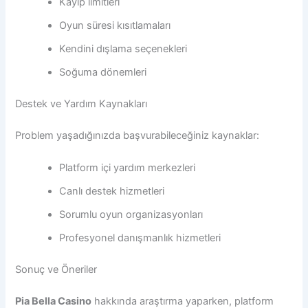
Kayıp limitleri
Oyun süresi kısıtlamaları
Kendini dışlama seçenekleri
Soğuma dönemleri
Destek ve Yardım Kaynakları
Problem yaşadığınızda başvurabileceğiniz kaynaklar:
Platform içi yardım merkezleri
Canlı destek hizmetleri
Sorumlu oyun organizasyonları
Profesyonel danışmanlık hizmetleri
Sonuç ve Öneriler
Pia Bella Casino
hakkında araştırma yaparken, platform