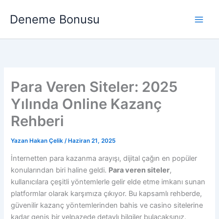
İçeriğe
Deneme Bonusu
atla
Main
Men
Para Veren Siteler: 2025
Yılında Online Kazanç
Rehberi
Yazan
Hakan Çelik
/
Haziran 21, 2025
İnternetten para kazanma arayışı, dijital çağın en popüler
konularından biri haline geldi.
Para veren siteler
,
kullanıcılara çeşitli yöntemlerle gelir elde etme imkanı sunan
platformlar olarak karşımıza çıkıyor. Bu kapsamlı rehberde,
güvenilir kazanç yöntemlerinden bahis ve casino sitelerine
kadar geniş bir yelpazede detaylı bilgiler bulacaksınız.