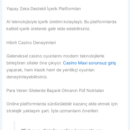
Yapay Zeka Destekli İçerik Platformları
AI teknolojisiyle içerik üretimi kolaylaştı. Bu platformlarda
kaliteli içerik üreterek gelir elde edebilirsiniz.
Hibrit Casino Deneyimleri
Geleneksel casino oyunlarını modern teknolojilerle
birleştiren siteler öne çıkıyor.
Casino Maxi sorunsuz giriş
yaparak, hem klasik hem de yenilikçi oyunları
deneyimleyebilirsiniz.
Para Veren Sitelerde Başarılı Olmanın Püf Noktaları
Online platformlarda sürdürülebilir kazanç elde etmek için
stratejik yaklaşım şart. İşte uzmanların önerileri: