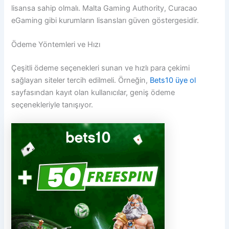
lisansa sahip olmalı. Malta Gaming Authority, Curacao
eGaming gibi kurumların lisansları güven göstergesidir.
Ödeme Yöntemleri ve Hızı
Çeşitli ödeme seçenekleri sunan ve hızlı para çekimi
sağlayan siteler tercih edilmeli. Örneğin,
Bets10 üye ol
sayfasından kayıt olan kullanıcılar, geniş ödeme
seçenekleriyle tanışıyor.