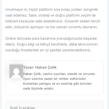
Unutmayın ki, hiçbir platform size kolay yoldan zenginlik
vaat edemez. Sabır, strateji ve doğru platform seçimi ile
istikrarlı kazançlar elde edebilirsiniz. Güvenilir siteleri tercih
edin, bütçenizi aşmayın ve her zaman sorumlu davranın.
Online dünyada para kazanma yolculuğunuzda başarılar
dileriz. Doğru bilgi ve bilinçli tercihlerle, dijital ekonominin
sunduğu fırsatlardan en iyi şekilde yararlanabilirsiniz.
Yazar: Hakan Çelik
Hakan Çelik, casino oyunları, olasılık ve sorumlu
oyun üzerine yazan bir rehber editörüdür.
Kumarbaz yanılgısı ve ev avantajı gibi konuları
sade biçimde anlatır.
İlgili İçerikler