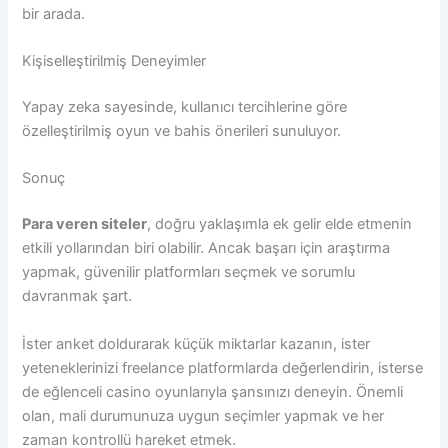
bir arada.
Kişiselleştirilmiş Deneyimler
Yapay zeka sayesinde, kullanıcı tercihlerine göre
özelleştirilmiş oyun ve bahis önerileri sunuluyor.
Sonuç
Para veren siteler
, doğru yaklaşımla ek gelir elde etmenin
etkili yollarından biri olabilir. Ancak başarı için araştırma
yapmak, güvenilir platformları seçmek ve sorumlu
davranmak şart.
İster anket doldurarak küçük miktarlar kazanın, ister
yeteneklerinizi freelance platformlarda değerlendirin, isterse
de eğlenceli casino oyunlarıyla şansınızı deneyin. Önemli
olan, mali durumunuza uygun seçimler yapmak ve her
zaman kontrollü hareket etmek.