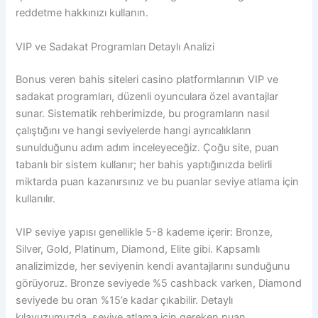
reddetme hakkınızı kullanın.
VIP ve Sadakat Programları Detaylı Analizi
Bonus veren bahis siteleri casino platformlarının VIP ve
sadakat programları, düzenli oyunculara özel avantajlar
sunar. Sistematik rehberimizde, bu programların nasıl
çalıştığını ve hangi seviyelerde hangi ayrıcalıkların
sunulduğunu adım adım inceleyeceğiz. Çoğu site, puan
tabanlı bir sistem kullanır; her bahis yaptığınızda belirli
miktarda puan kazanırsınız ve bu puanlar seviye atlama için
kullanılır.
VIP seviye yapısı genellikle 5-8 kademe içerir: Bronze,
Silver, Gold, Platinum, Diamond, Elite gibi. Kapsamlı
analizimizde, her seviyenin kendi avantajlarını sunduğunu
görüyoruz. Bronze seviyede %5 cashback varken, Diamond
seviyede bu oran %15’e kadar çıkabilir. Detaylı
kılavuzumuzda, seviye atlama için gereken puan