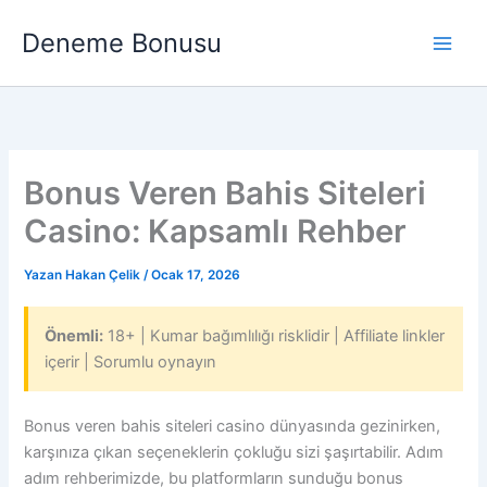
İçeriğe
Deneme Bonusu
atla
Main
Men
Bonus Veren Bahis Siteleri
Casino: Kapsamlı Rehber
Yazan
Hakan Çelik
/
Ocak 17, 2026
Önemli:
18+ | Kumar bağımlılığı risklidir | Affiliate linkler
içerir | Sorumlu oynayın
Bonus veren bahis siteleri casino dünyasında gezinirken,
karşınıza çıkan seçeneklerin çokluğu sizi şaşırtabilir. Adım
adım rehberimizde, bu platformların sunduğu bonus