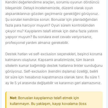
Kendini değerlendirme araçları, sorumlu oyunun dördüncü
bileşenidir. Detaylı incelememizde, düzenli olarak oyun
alışkanlıklarınızı gözden geçirmeniz gerektiğini görüyoruz.
Şu soruları kendinize sorun: Bonuslar için planladığımdan
fazla para harcıyor muyum? Oyun sürem kontrolümden
çıkıyor mu? Kayıplarımı telafi etmek için daha fazla yatırım
yapıyor muyum? Bu sorulara evet cevabı veriyorsanız,
profesyonel yardım almanız gerekebilir.
Destek hatları ve self-exclusion seçenekleri, beşinci koruma
katmanını oluşturur. Kapsamlı analizimizde, tüm lisanslı
sitelerin kumar bağımlılığı destek hatlarına linkler sunduğunu
görüyoruz. Self-exclusion (kendini dışlama) özelliği, belirli
bir süre için hesabınızı kapatmanıza olanak tanır. Bu süre 1
ay ile 5 yıl arasında değişebilir ve kararınızı geri alamazsınız.
Not:
Bonusları kayıplarınızı telafi etmek için
kullanmayın. Bu yaklaşım, kayıp kovalama (loss