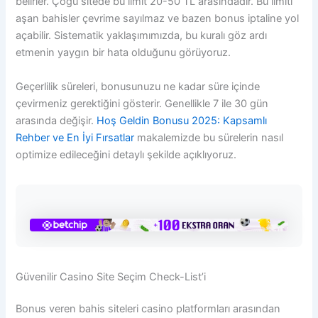
belirler. Çoğu sitede bu limit 20-50 TL arasındadır. Bu limiti
aşan bahisler çevrime sayılmaz ve bazen bonus iptaline yol
açabilir. Sistematik yaklaşımımızda, bu kuralı göz ardı
etmenin yaygın bir hata olduğunu görüyoruz.
Geçerlilik süreleri, bonusunuzu ne kadar süre içinde
çevirmeniz gerektiğini gösterir. Genellikle 7 ile 30 gün
arasında değişir.
Hoş Geldin Bonusu 2025: Kapsamlı
Rehber ve En İyi Fırsatlar
makalemizde bu sürelerin nasıl
optimize edileceğini detaylı şekilde açıklıyoruz.
Güvenilir Casino Site Seçim Check-List’i
Bonus veren bahis siteleri casino platformları arasından