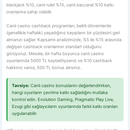
blackjack %10, canlı rulet %15, canlı baccarat %10 katkı
oranlarına sahip olabilir.
Canlı casino cashback programları, belirli dönemlerde
(genellikle haftalık) yaşadığınız kayıpların bir yüzdesini geri
almanızı sağlar. Kapsamlı analizimizde, %5 ile %15 arasında
değişen cashback oranlarının standart olduğunu
görüyoruz. Mesela, bir hafta boyunca canlı casino
oyunlarında 5000 TL kaybettiyseniz ve %10 cashback
hakkınız varsa, 500 TL bonus alırsınız.
Tavsiye:
Canlı casino bonuslarını değerlendirirken,
hangi oyunların çevrime katkı sağladığını mutlaka
kontrol edin. Evolution Gaming, Pragmatic Play Live,
Ezugi gibi sağlayıcıların oyunlarında farklı katkı oranları
uygulanabilir.