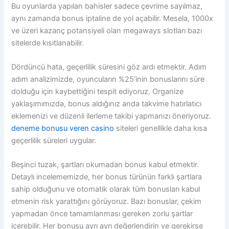
Bu oyunlarda yapılan bahisler sadece çevrime sayılmaz,
aynı zamanda bonus iptaline de yol açabilir. Mesela, 1000x
ve üzeri kazanç potansiyeli olan megaways slotları bazı
sitelerde kısıtlanabilir.
Dördüncü hata, geçerlilik süresini göz ardı etmektir. Adım
adım analizimizde, oyuncuların %25’inin bonuslarını süre
dolduğu için kaybettiğini tespit ediyoruz. Organize
yaklaşımımızda, bonus aldığınız anda takvime hatırlatıcı
eklemenizi ve düzenli ilerleme takibi yapmanızı öneriyoruz.
deneme bonusu veren casino
siteleri genellikle daha kısa
geçerlilik süreleri uygular.
Beşinci tuzak, şartları okumadan bonus kabul etmektir.
Detaylı incelememizde, her bonus türünün farklı şartlara
sahip olduğunu ve otomatik olarak tüm bonusları kabul
etmenin risk yarattığını görüyoruz. Bazı bonuslar, çekim
yapmadan önce tamamlanması gereken zorlu şartlar
içerebilir. Her bonusu ayrı ayrı değerlendirin ve gerekirse