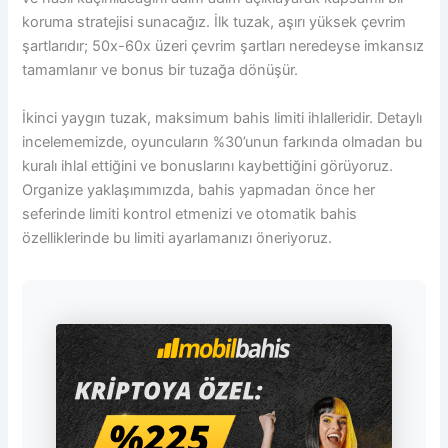
koruma stratejisi sunacağız. İlk tuzak, aşırı yüksek çevrim
şartlarıdır; 50x-60x üzeri çevrim şartları neredeyse imkansız
tamamlanır ve bonus bir tuzağa dönüşür.
İkinci yaygın tuzak, maksimum bahis limiti ihlalleridir. Detaylı
incelememizde, oyuncuların %30’unun farkında olmadan bu
kuralı ihlal ettiğini ve bonuslarını kaybettiğini görüyoruz.
Organize yaklaşımımızda, bahis yapmadan önce her
seferinde limiti kontrol etmenizi ve otomatik bahis
özelliklerinde bu limiti ayarlamanızı öneriyoruz.