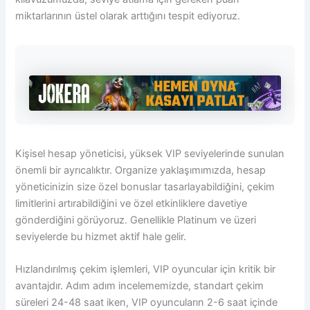
miktarlarının üstel olarak arttığını tespit ediyoruz.
Kişisel hesap yöneticisi, yüksek VIP seviyelerinde sunulan
önemli bir ayrıcalıktır. Organize yaklaşımımızda, hesap
yöneticinizin size özel bonuslar tasarlayabildiğini, çekim
limitlerini artırabildiğini ve özel etkinliklere davetiye
gönderdiğini görüyoruz. Genellikle Platinum ve üzeri
seviyelerde bu hizmet aktif hale gelir.
Hızlandırılmış çekim işlemleri, VIP oyuncular için kritik bir
avantajdır. Adım adım incelememizde, standart çekim
süreleri 24-48 saat iken, VIP oyuncuların 2-6 saat içinde