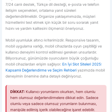
7/24 canlı destek, Türkçe dil desteği, e-posta ve telefon
iletişim seçenekleri, ortalama yanıt süreleri
değerlendirilmelidir. Organize yaklaşımımızda, müşteri
hizmetlerini test etmek için küçük bir soru sorarak yanıt
hızını ve yardım kalitesini ölçmenizi öneriyoruz.
Mobil uyumluluk altıncı kriterimizdir. Responsive tasarım,
mobil uygulama varlığı, mobil cihazlarda oyun çeşitliliği ve
kullanıcı deneyimi kontrol edilmesi gereken unsurlardır.
Biliyorsunuz, günümüzde oyuncuların büyük çoğunluğu
mobil cihazlardan erişim sağlıyor.
En İyi Slot Siteleri 2025:
Kapsamlı Değerlendirme ve Seçim Rehberi
yazımızda mobil
deneyimin önemine daha detaylı değiniyoruz.
DİKKAT:
Kullanıcı yorumlarını okurken, hem olumlu
hem olumsuz değerlendirmelere dikkat edin. Sadece
olumlu veya sadece olumsuz yorumların bulunması,
manipüle edilmiş içerik olabileceğine işaret edebilir.