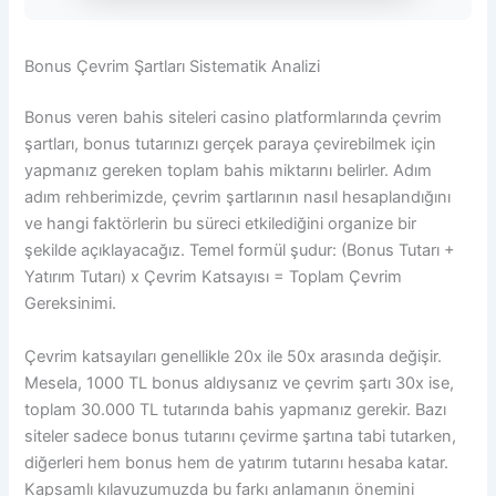
Bonus Çevrim Şartları Sistematik Analizi
Bonus veren bahis siteleri casino platformlarında çevrim
şartları, bonus tutarınızı gerçek paraya çevirebilmek için
yapmanız gereken toplam bahis miktarını belirler. Adım
adım rehberimizde, çevrim şartlarının nasıl hesaplandığını
ve hangi faktörlerin bu süreci etkilediğini organize bir
şekilde açıklayacağız. Temel formül şudur: (Bonus Tutarı +
Yatırım Tutarı) x Çevrim Katsayısı = Toplam Çevrim
Gereksinimi.
Çevrim katsayıları genellikle 20x ile 50x arasında değişir.
Mesela, 1000 TL bonus aldıysanız ve çevrim şartı 30x ise,
toplam 30.000 TL tutarında bahis yapmanız gerekir. Bazı
siteler sadece bonus tutarını çevirme şartına tabi tutarken,
diğerleri hem bonus hem de yatırım tutarını hesaba katar.
Kapsamlı kılavuzumuzda bu farkı anlamanın önemini