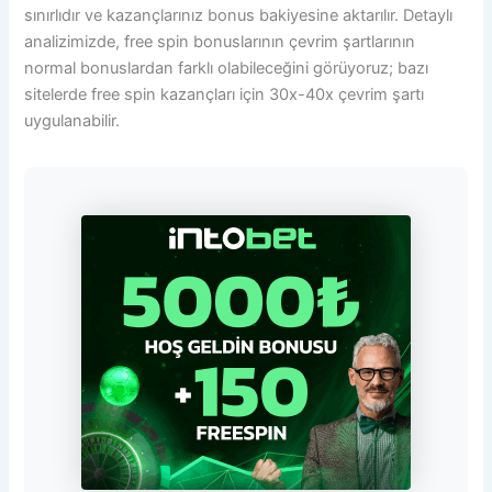
sınırlıdır ve kazançlarınız bonus bakiyesine aktarılır. Detaylı
analizimizde, free spin bonuslarının çevrim şartlarının
normal bonuslardan farklı olabileceğini görüyoruz; bazı
sitelerde free spin kazançları için 30x-40x çevrim şartı
uygulanabilir.