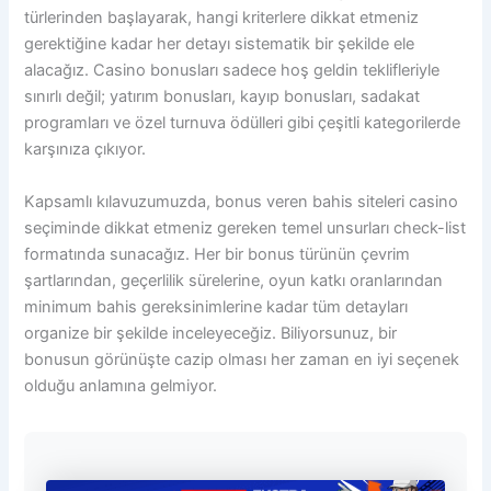
türlerinden başlayarak, hangi kriterlere dikkat etmeniz
gerektiğine kadar her detayı sistematik bir şekilde ele
alacağız. Casino bonusları sadece hoş geldin teklifleriyle
sınırlı değil; yatırım bonusları, kayıp bonusları, sadakat
programları ve özel turnuva ödülleri gibi çeşitli kategorilerde
karşınıza çıkıyor.
Kapsamlı kılavuzumuzda, bonus veren bahis siteleri casino
seçiminde dikkat etmeniz gereken temel unsurları check-list
formatında sunacağız. Her bir bonus türünün çevrim
şartlarından, geçerlilik sürelerine, oyun katkı oranlarından
minimum bahis gereksinimlerine kadar tüm detayları
organize bir şekilde inceleyeceğiz. Biliyorsunuz, bir
bonusun görünüşte cazip olması her zaman en iyi seçenek
olduğu anlamına gelmiyor.