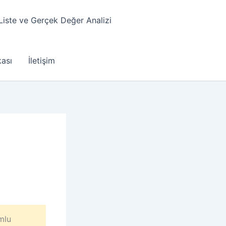
iste ve Gerçek Değer Analizi
kası
İletişim
umlu