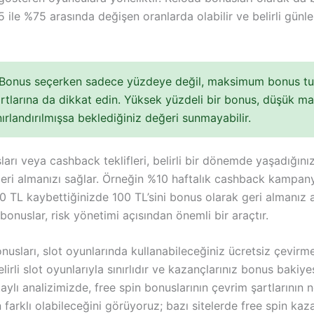
25 ile %75 arasında değişen oranlarda olabilir ve belirli günle
Bonus seçerken sadece yüzdeye değil, maksimum bonus tut
rtlarına da dikkat edin. Yüksek yüzdeli bir bonus, düşük 
nırlandırılmışsa beklediğiniz değeri sunmayabilir.
arı veya cashback teklifleri, belirli bir dönemde yaşadığınız
geri almanızı sağlar. Örneğin %10 haftalık cashback kampany
0 TL kaybettiğinizde 100 TL’sini bonus olarak geri almanız 
r bonuslar, risk yönetimi açısından önemli bir araçtır.
nusları, slot oyunlarında kullanabileceğiniz ücretsiz çevirme
elirli slot oyunlarıyla sınırlıdır ve kazançlarınız bonus bakiye
etaylı analizimizde, free spin bonuslarının çevrim şartlarının 
farklı olabileceğini görüyoruz; bazı sitelerde free spin kaza