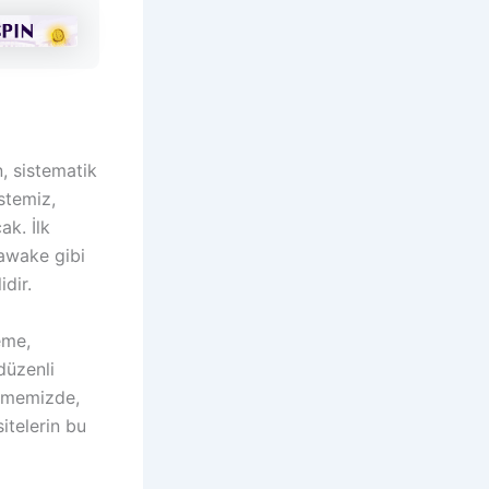
, sistematik
stemiz,
ak. İlk
nawake gibi
idir.
eme,
düzenli
lememizde,
itelerin bu