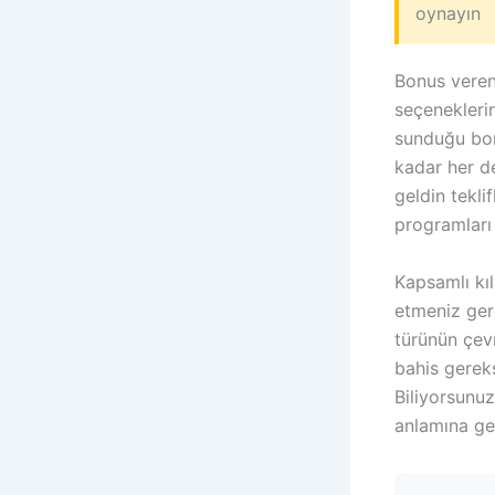
oynayın
Bonus veren 
seçeneklerin
sunduğu bon
kadar her de
geldin teklif
programları 
Kapsamlı kı
etmeniz ger
türünün çevr
bahis gereks
Biliyorsunu
anlamına ge