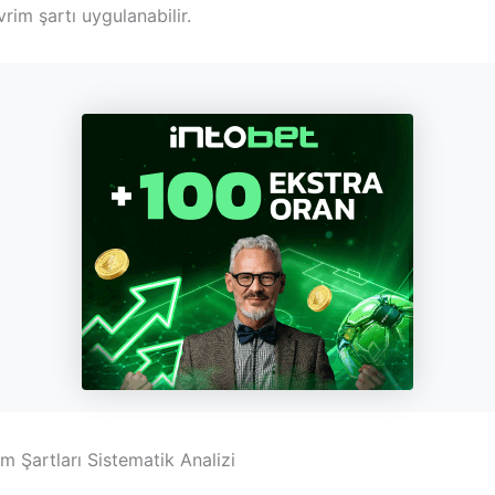
im şartı uygulanabilir.
m Şartları Sistematik Analizi