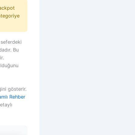
jackpot
ategoriye
 seferdeki
dadır. Bu
r.
olduğunu
ni gösterir.
amlı Rehber
etaylı