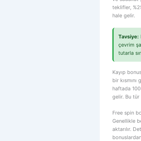
teklifler, %
hale gelir.
Tavsiye:
çevrim şa
tutarla sı
Kayıp bonusl
bir kısmını 
haftada 100
gelir. Bu tü
Free spin bo
Genellikle b
aktarılır. D
bonuslardan 