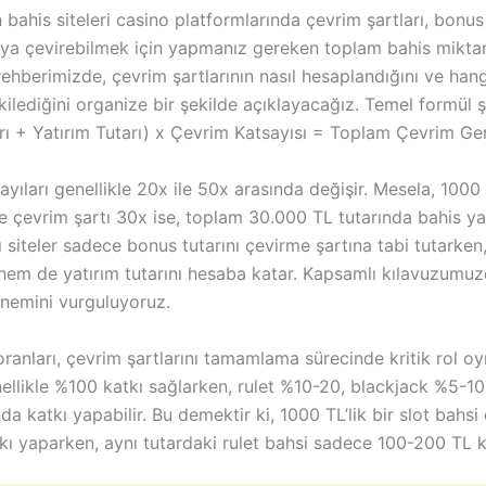
bahis siteleri casino platformlarında çevrim şartları, bonus 
ya çevirebilmek için yapmanız gereken toplam bahis miktarın
hberimizde, çevrim şartlarının nasıl hesaplandığını ve hang
kilediğini organize bir şekilde açıklayacağız. Temel formül 
rı + Yatırım Tutarı) x Çevrim Katsayısı = Toplam Çevrim Ger
yıları genellikle 20x ile 50x arasında değişir. Mesela, 100
ve çevrim şartı 30x ise, toplam 30.000 TL tutarında bahis 
ı siteler sadece bonus tutarını çevirme şartına tabi tutarken,
em de yatırım tutarını hesaba katar. Kapsamlı kılavuzumuz
nemini vurguluyoruz.
ranları, çevrim şartlarını tamamlama sürecinde kritik rol oy
ellikle %100 katkı sağlarken, rulet %10-20, blackjack %5-10
a katkı yapabilir. Bu demektir ki, 1000 TL’lik bir slot bahsi
kı yaparken, aynı tutardaki rulet bahsi sadece 100-200 TL ka