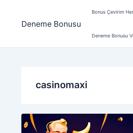
İçeriğe
atla
Bonus Çevirim Hes
Deneme Bonusu
Deneme Bonusu Ver
casinomaxi