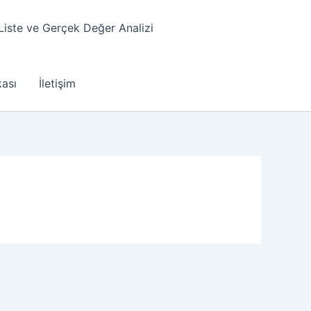
iste ve Gerçek Değer Analizi
kası
İletişim