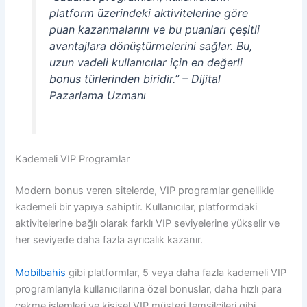
platform üzerindeki aktivitelerine göre
puan kazanmalarını ve bu puanları çeşitli
avantajlara dönüştürmelerini sağlar. Bu,
uzun vadeli kullanıcılar için en değerli
bonus türlerinden biridir.” – Dijital
Pazarlama Uzmanı
Kademeli VIP Programlar
Modern bonus veren sitelerde, VIP programlar genellikle
kademeli bir yapıya sahiptir. Kullanıcılar, platformdaki
aktivitelerine bağlı olarak farklı VIP seviyelerine yükselir ve
her seviyede daha fazla ayrıcalık kazanır.
Mobilbahis
gibi platformlar, 5 veya daha fazla kademeli VIP
programlarıyla kullanıcılarına özel bonuslar, daha hızlı para
çekme işlemleri ve kişisel VIP müşteri temsilcileri gibi