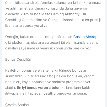
önemlidir. Lisanslı platformlar, kullanıcı verilerinin korunması
ve adil hizmet sunulması konusunda daha güvenilir
olacaktır. 2025 yılında Malta Gaming Authority, UK
Gambling Commission ve Curaçao lisansları hala en prestijli
lisanslar arasında yer alıyor.
Örneğin, kullanıcılar arasında popüler olan
Casino Metropol
gibi platformlar, uluslararası geçerliliği olan lisanslara sahip
olmaları sayesinde güvenilirlik konusunda öne çıkıyor.
Bonus Çeşitliliği
Kaliteli bir bonus veren site, farklı türlerde bonuslar
sunmalıdır. Bunlar arasında hoş geldin bonusları, yatırım
bonusları, kayıp bonusları ve sadakat programları yer
alabilir.
En iyi bonus veren siteler
, kullanıcıların farklı
ihtiyaçlarına hitap eden çeşitli promosyonlar sunar.
Çevrim Şartları