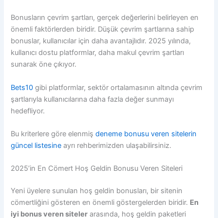
Bonusların çevrim şartları, gerçek değerlerini belirleyen en
önemli faktörlerden biridir. Düşük çevrim şartlarına sahip
bonuslar, kullanıcılar için daha avantajlıdır. 2025 yılında,
kullanıcı dostu platformlar, daha makul çevrim şartları
sunarak öne çıkıyor.
Bets10
gibi platformlar, sektör ortalamasının altında çevrim
şartlarıyla kullanıcılarına daha fazla değer sunmayı
hedefliyor.
Bu kriterlere göre elenmiş
deneme bonusu veren sitelerin
güncel listesine
ayrı rehberimizden ulaşabilirsiniz.
2025’in En Cömert Hoş Geldin Bonusu Veren Siteleri
Yeni üyelere sunulan hoş geldin bonusları, bir sitenin
cömertliğini gösteren en önemli göstergelerden biridir.
En
iyi bonus veren siteler
arasında, hoş geldin paketleri