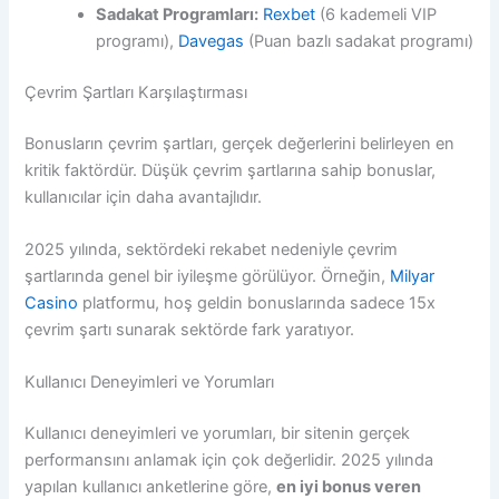
Sadakat Programları:
Rexbet
(6 kademeli VIP
programı),
Davegas
(Puan bazlı sadakat programı)
Çevrim Şartları Karşılaştırması
Bonusların çevrim şartları, gerçek değerlerini belirleyen en
kritik faktördür. Düşük çevrim şartlarına sahip bonuslar,
kullanıcılar için daha avantajlıdır.
2025 yılında, sektördeki rekabet nedeniyle çevrim
şartlarında genel bir iyileşme görülüyor. Örneğin,
Milyar
Casino
platformu, hoş geldin bonuslarında sadece 15x
çevrim şartı sunarak sektörde fark yaratıyor.
Kullanıcı Deneyimleri ve Yorumları
Kullanıcı deneyimleri ve yorumları, bir sitenin gerçek
performansını anlamak için çok değerlidir. 2025 yılında
yapılan kullanıcı anketlerine göre,
en iyi bonus veren