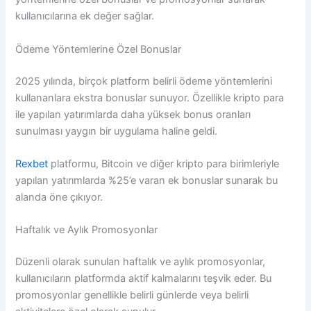
kullanıcılarına ek değer sağlar.
Ödeme Yöntemlerine Özel Bonuslar
2025 yılında, birçok platform belirli ödeme yöntemlerini
kullananlara ekstra bonuslar sunuyor. Özellikle kripto para
ile yapılan yatırımlarda daha yüksek bonus oranları
sunulması yaygın bir uygulama haline geldi.
Rexbet
platformu, Bitcoin ve diğer kripto para birimleriyle
yapılan yatırımlarda %25’e varan ek bonuslar sunarak bu
alanda öne çıkıyor.
Haftalık ve Aylık Promosyonlar
Düzenli olarak sunulan haftalık ve aylık promosyonlar,
kullanıcıların platformda aktif kalmalarını teşvik eder. Bu
promosyonlar genellikle belirli günlerde veya belirli