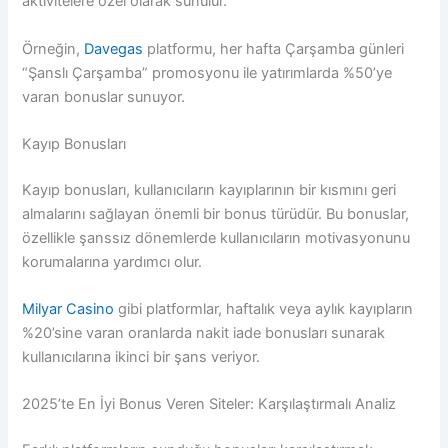
aktivitelere özel olarak sunulur.
Örneğin,
Davegas
platformu, her hafta Çarşamba günleri
“Şanslı Çarşamba” promosyonu ile yatırımlarda %50’ye
varan bonuslar sunuyor.
Kayıp Bonusları
Kayıp bonusları, kullanıcıların kayıplarının bir kısmını geri
almalarını sağlayan önemli bir bonus türüdür. Bu bonuslar,
özellikle şanssız dönemlerde kullanıcıların motivasyonunu
korumalarına yardımcı olur.
Milyar Casino
gibi platformlar, haftalık veya aylık kayıpların
%20’sine varan oranlarda nakit iade bonusları sunarak
kullanıcılarına ikinci bir şans veriyor.
2025’te En İyi Bonus Veren Siteler: Karşılaştırmalı Analiz