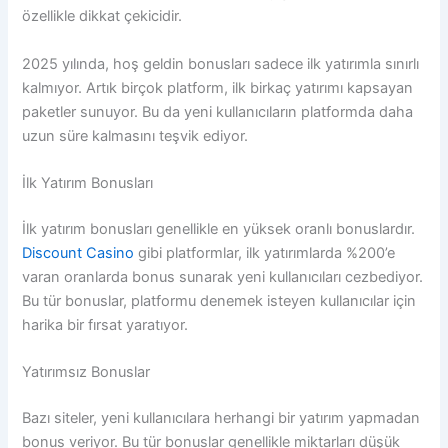
özellikle dikkat çekicidir.
2025 yılında, hoş geldin bonusları sadece ilk yatırımla sınırlı
kalmıyor. Artık birçok platform, ilk birkaç yatırımı kapsayan
paketler sunuyor. Bu da yeni kullanıcıların platformda daha
uzun süre kalmasını teşvik ediyor.
İlk Yatırım Bonusları
İlk yatırım bonusları genellikle en yüksek oranlı bonuslardır.
Discount Casino
gibi platformlar, ilk yatırımlarda %200’e
varan oranlarda bonus sunarak yeni kullanıcıları cezbediyor.
Bu tür bonuslar, platformu denemek isteyen kullanıcılar için
harika bir fırsat yaratıyor.
Yatırımsız Bonuslar
Bazı siteler, yeni kullanıcılara herhangi bir yatırım yapmadan
bonus veriyor. Bu tür bonuslar genellikle miktarları düşük